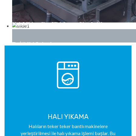
Halılarımız Kaça Yıkanıyor Diye Değil
Nasıl Yıkanıyor Diye Sorunuz!
En İyi Yıkama
Yenilmez Buharlı
En İyi Hizmet
Halı Yıkama
HALI YIKAMA
Halıların teker teker bantlı makinelere
yerleştirilmesi ile halı yıkama işlemi başlar. Bu